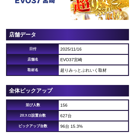
店舗データ
日付
2025/11/16
店舗名
EVO37宮崎
取材名
超りみっとぶれいく取材
全体ピックアップ
並び人数
156
20スロ設置台数
627台
ピックアップ台数
96台 15.3%