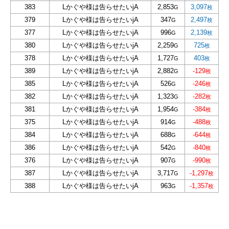
383
Lかぐや様は告らせたいjA
2,853
3,097
379
Lかぐや様は告らせたいjA
347
2,497
377
Lかぐや様は告らせたいjA
996
2,139
380
Lかぐや様は告らせたいjA
2,259
725
378
Lかぐや様は告らせたいjA
1,727
403
389
Lかぐや様は告らせたいjA
2,882
-129
385
Lかぐや様は告らせたいjA
526
-246
382
Lかぐや様は告らせたいjA
1,323
-282
381
Lかぐや様は告らせたいjA
1,954
-384
375
Lかぐや様は告らせたいjA
914
-488
384
Lかぐや様は告らせたいjA
688
-644
386
Lかぐや様は告らせたいjA
542
-840
376
Lかぐや様は告らせたいjA
907
-990
387
Lかぐや様は告らせたいjA
3,717
-1,297
388
Lかぐや様は告らせたいjA
963
-1,357