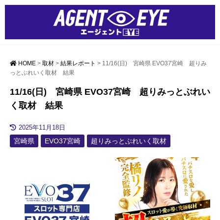
HOME
>
取材
>
結果レポート
>
11/16(日) 宮崎県 EVO37宮崎 超りみ
っとぶれいく取材 結果
11/16(日) 宮崎県 EVO37宮崎 超りみっとぶれい
く取材 結果
2025年11月18日
宮崎県
EVO37宮崎
超りみっとぶれいく取材