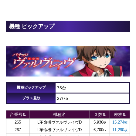
機種 ピックアップ
機種ピックアップ
75台
プラス差枚
27/75
台番号⇅
機種名
Ｇ数⇅
差枚⇅
265
L革命機ヴァルヴレイヴD
5,936
15,274
267
L革命機ヴァルヴレイヴD
6,700
11,290