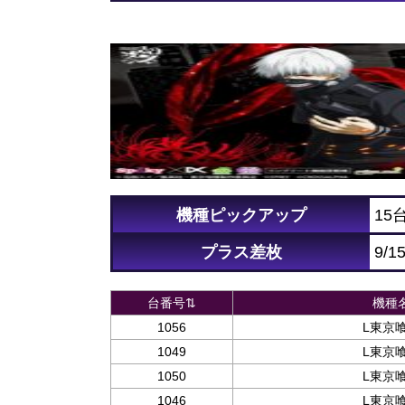
機種ピックアップ
15
プラス差枚
9/1
台番号⇅
機種
1056
L東京
1049
L東京
1050
L東京
1046
L東京