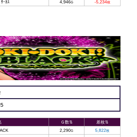
ｰｶｽ
4,946
-5,234
台
25
名
Ｇ数⇅
差枚⇅
LACK
2,290
5,822