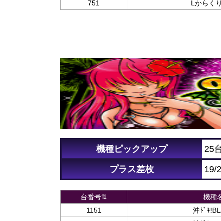
751
Lからくりｻ
機種ピックアップ
25
プラス差枚
19/
台番号⇅
機種
1151
沖ﾄﾞｷ!B