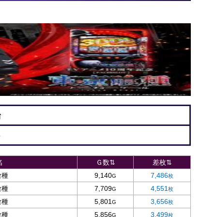
台
5
名
Ｇ数⇅
差枚⇅
喰種
9,140
7,486
喰種
7,709
4,551
喰種
5,801
3,656
喰種
5,856
3,499