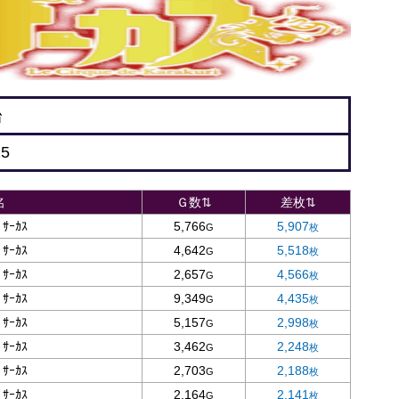
台
25
名
Ｇ数⇅
差枚⇅
ｰｶｽ
5,766
5,907
ｰｶｽ
4,642
5,518
ｰｶｽ
2,657
4,566
ｰｶｽ
9,349
4,435
ｰｶｽ
5,157
2,998
ｰｶｽ
3,462
2,248
ｰｶｽ
2,703
2,188
ｰｶｽ
2,164
2,141