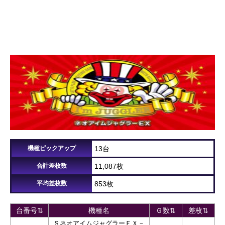
機種ピックアップ
13台
合計差枚数
11,087枚
平均差枚数
853枚
台番号⇅
機種名
Ｇ数⇅
差枚⇅
ＳネオアイムジャグラーＥＸ－