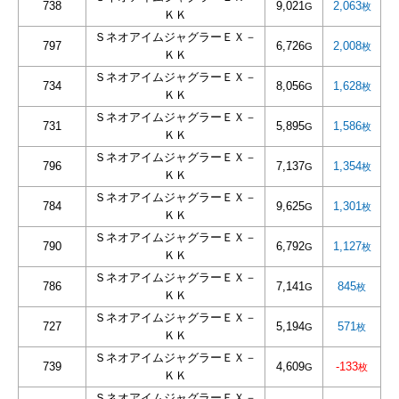
738
9,021
2,063
ＫＫ
ＳネオアイムジャグラーＥＸ－
797
6,726
2,008
ＫＫ
ＳネオアイムジャグラーＥＸ－
734
8,056
1,628
ＫＫ
ＳネオアイムジャグラーＥＸ－
731
5,895
1,586
ＫＫ
ＳネオアイムジャグラーＥＸ－
796
7,137
1,354
ＫＫ
ＳネオアイムジャグラーＥＸ－
784
9,625
1,301
ＫＫ
ＳネオアイムジャグラーＥＸ－
790
6,792
1,127
ＫＫ
ＳネオアイムジャグラーＥＸ－
786
7,141
845
ＫＫ
ＳネオアイムジャグラーＥＸ－
727
5,194
571
ＫＫ
ＳネオアイムジャグラーＥＸ－
739
4,609
-133
ＫＫ
ＳネオアイムジャグラーＥＸ－