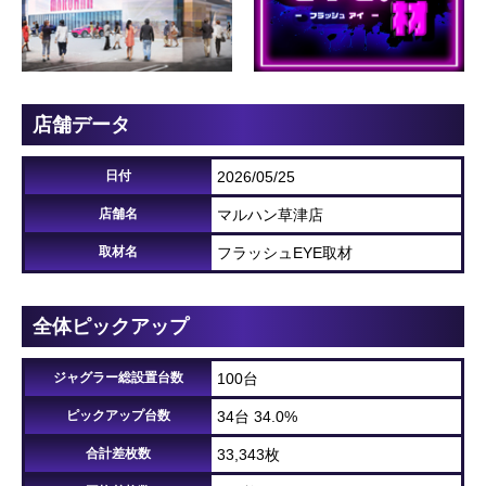
店舗データ
日付
2026/05/25
店舗名
マルハン草津店
取材名
フラッシュEYE取材
全体ピックアップ
ジャグラー総設置台数
100台
ピックアップ台数
34台 34.0%
合計差枚数
33,343枚