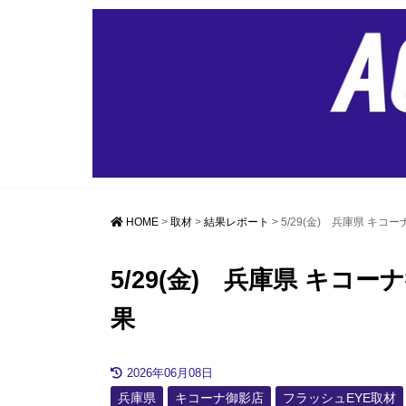
HOME
>
取材
>
結果レポート
>
5/29(金) 兵庫県 キ
5/29(金) 兵庫県 キコ
果
2026年06月08日
兵庫県
キコーナ御影店
フラッシュEYE取材