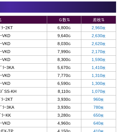
名
Ｇ数⇅
差枚⇅
ﾞﾗｰ2KT
6,800
2,960
ﾗｰVKD
9,640
2,630
ﾗｰVKD
8,030
2,620
ﾗｰVKD
7,990
2,170
ﾗｰVKD
8,300
1,590
ｸﾞﾗｰ3KA
5,670
1,410
ﾗｰVKD
7,770
1,310
ﾗｰVKD
6,590
1,300
ﾙｽﾞSS-KH
8,110
1,070
ﾞﾗｰ2KT
3,930
960
ｸﾞﾗｰ3KA
3,930
780
ﾞﾗｰKK
3,280
650
ﾗｰVKD
4,960
640
ｰEX-TP
4,150
410