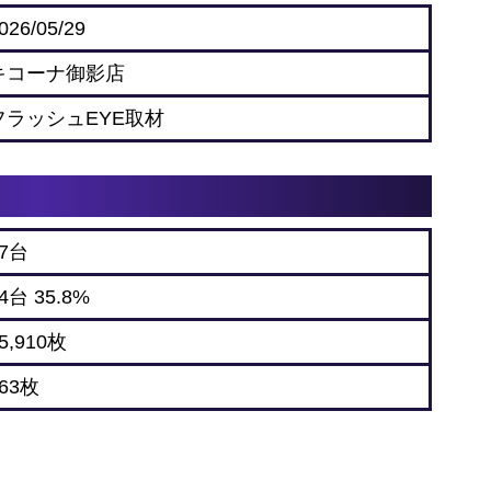
026/05/29
キコーナ御影店
フラッシュEYE取材
67台
4台 35.8%
5,910枚
63枚