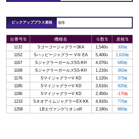
ピックアッププラス差枚
8/9
台番号⇅
機種名
Ｇ数⇅
差枚⇅
1132
Sゴーゴージャグラー3KA
1,540
300
1152
Sハッピージャグラー VⅢ EA
5,400
1,620
1167
SジャグラーガールズSS-KH
4,070
680
1168
SジャグラーガールズSS-KH
1,210
360
1176
SマイジャグラーV KD
1,120
370
1185
SマイジャグラーV KD
3,610
920
1186
SマイジャグラーV KD
2,450
-170
1215
SネオアイムジャグラーEX-KK
4,910
770
1258
LBエヴァンゲリオンsR
2,180
880