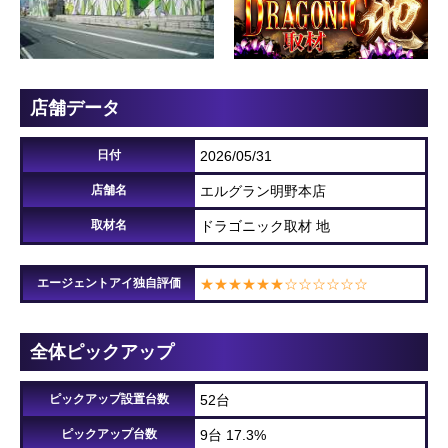
店舗データ
日付
2026/05/31
店舗名
エルグラン明野本店
取材名
ドラゴニック取材 地
エージェントアイ独自評価
★★★★★★☆☆☆☆☆☆
全体ピックアップ
ピックアップ設置台数
52台
ピックアップ台数
9台 17.3%