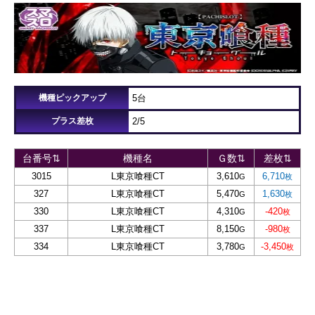
機種ピックアップ
5台
プラス差枚
2/5
台番号⇅
機種名
Ｇ数⇅
差枚⇅
3015
L東京喰種CT
3,610
6,710
327
L東京喰種CT
5,470
1,630
330
L東京喰種CT
4,310
-420
337
L東京喰種CT
8,150
-980
334
L東京喰種CT
3,780
-3,450