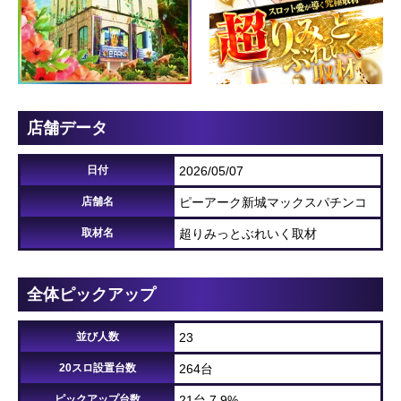
店舗データ
日付
2026/05/07
店舗名
ピーアーク新城マックスパチンコ
取材名
超りみっとぶれいく取材
全体ピックアップ
並び人数
23
20スロ設置台数
264台
ピックアップ台数
21台 7.9%