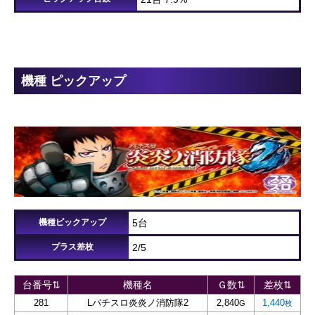
機種 ピックアップ
機種ピックアップ
5台
プラス差枚
2/5
台番号⇅
機種名
Ｇ数⇅
差枚⇅
281
Lパチスロ炎炎ノ消防隊2
2,840
1,440