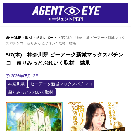
HOME
>
取材
>
結果レポート
>
5/7(木) 神奈川県 ピーアーク新城マック
スパチンコ 超りみっとぶれいく取材 結果
5/7(木) 神奈川県 ピーアーク新城マックスパチン
コ 超りみっとぶれいく取材 結果
2026年05月12日
神奈川県
ピーアーク新城マックスパチンコ
超りみっとぶれいく取材