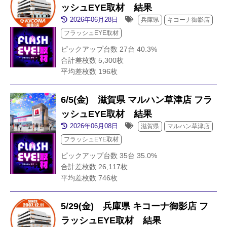
ッシュEYE取材 結果
2026年06月28日
兵庫県
キコーナ御影店
フラッシュEYE取材
ピックアップ台数 27台 40.3%
合計差枚数 5,300枚
平均差枚数 196枚
6/5(金) 滋賀県 マルハン草津店 フラ
ッシュEYE取材 結果
2026年06月08日
滋賀県
マルハン草津店
フラッシュEYE取材
ピックアップ台数 35台 35.0%
合計差枚数 26,117枚
平均差枚数 746枚
5/29(金) 兵庫県 キコーナ御影店 フ
ラッシュEYE取材 結果