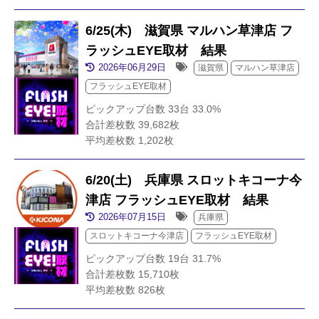
6/25(木) 滋賀県 マルハン草津店 フ
ラッシュEYE取材 結果
2026年06月29日
滋賀県
マルハン草津店
フラッシュEYE取材
ピックアップ台数 33台 33.0%
合計差枚数 39,682枚
平均差枚数 1,202枚
6/20(土) 兵庫県 スロットキコーナ今
津店 フラッシュEYE取材 結果
2026年07月15日
兵庫県
スロットキコーナ今津店
フラッシュEYE取材
ピックアップ台数 19台 31.7%
合計差枚数 15,710枚
平均差枚数 826枚