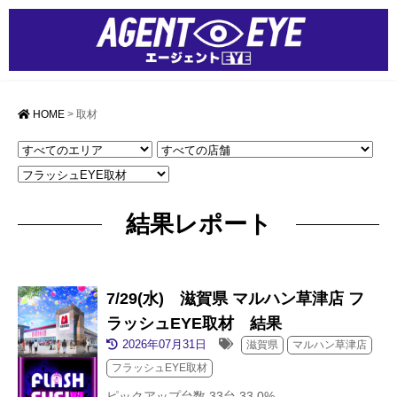
HOME
>
取材
結果レポート
7/29(水) 滋賀県 マルハン草津店 フ
ラッシュEYE取材 結果
2026年07月31日
滋賀県
マルハン草津店
フラッシュEYE取材
ピックアップ台数 33台 33.0%