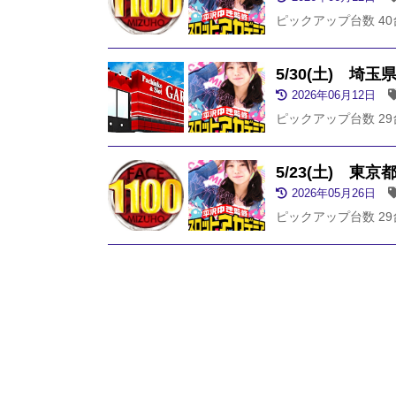
ピックアップ台数 40台
5/30(土) 
2026年06月12日
ピックアップ台数 29台
5/23(土) 東
2026年05月26日
ピックアップ台数 29台