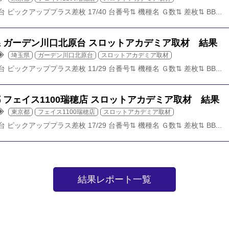
 ピックアッププラス差枚 17/40 台番号⇅ 機種名 Ｇ数⇅ 差枚⇅ BB...
埼玉県 ガーデン川口北原台 スロットアカデミア取材 結果
埼玉県
ガーデン川口北原台
スロットアカデミア取材
 ピックアッププラス差枚 11/29 台番号⇅ 機種名 Ｇ数⇅ 差枚⇅ BB...
京都 フェイス1100瑞穂店 スロットアカデミア取材 結果
東京都
フェイス1100瑞穂店
スロットアカデミア取材
 ピックアッププラス差枚 17/29 台番号⇅ 機種名 Ｇ数⇅ 差枚⇅ BB...
結果レポート一覧